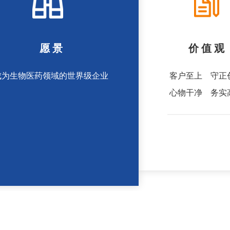
愿 景
价 值 观
成为生物医药领域的世界级企业
客户至上    守
心物干净    务